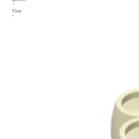
"
Fleur
"