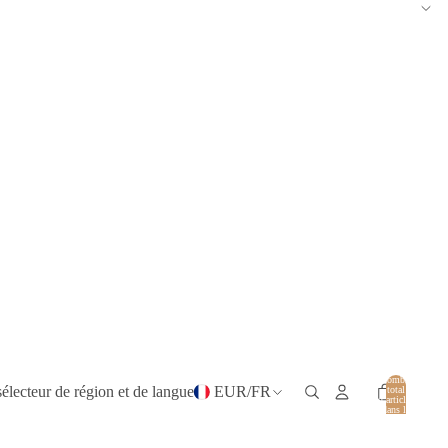
Nombre
sélecteur de région et de langue
EUR
/
FR
total
d’articles
dans le
panier: 0