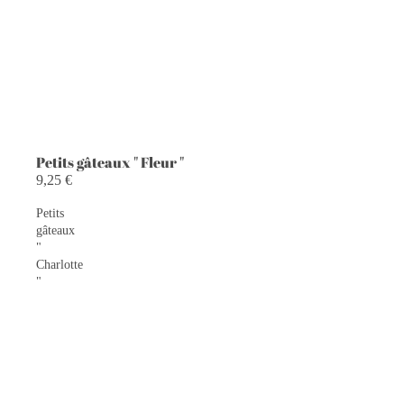
Petits gâteaux " Fleur "
PROMOTION
9,25 €
Petits
gâteaux
"
Charlotte
"