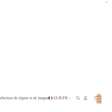
Nombre
sélecteur de région et de langue
EUR
/
FR
total
d’articles
dans le
panier: 0