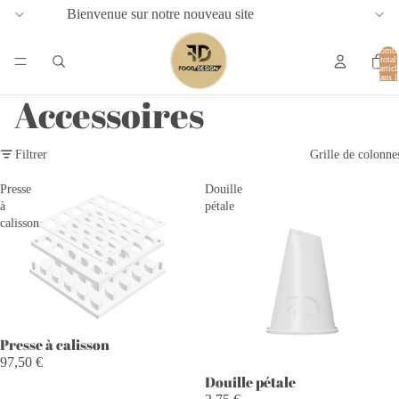
Bienvenue sur notre nouveau site
Nombr
total
d’articl
dans l
panier:
Accessoires
Filtrer
Grille de colonne
Presse
Douille
à
pétale
calisson
Presse à calisson
PROMOTION
97,50 €
Douille pétale