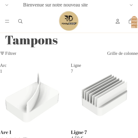
Bienvenue sur notre nouveau site
Nombr
total
d’articl
dans l
panier:
Tampons
Filtrer
Grille de colonne
Arc
Ligne
1
7
Arc 1
Ligne 7