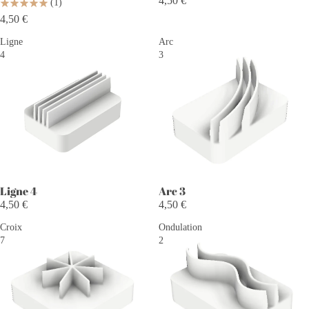
4,50 €
(1)
4,50 €
Ligne
Arc
4
3
Ligne 4
Arc 3
4,50 €
4,50 €
Croix
Ondulation
7
2