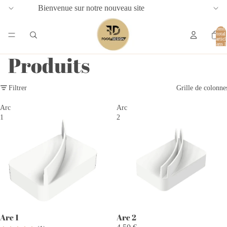
Bienvenue sur notre nouveau site
Nombr
total
d’articl
dans l
panier:
Produits
Filtrer
Grille de colonne
Arc
Arc
1
2
Arc 1
Arc 2